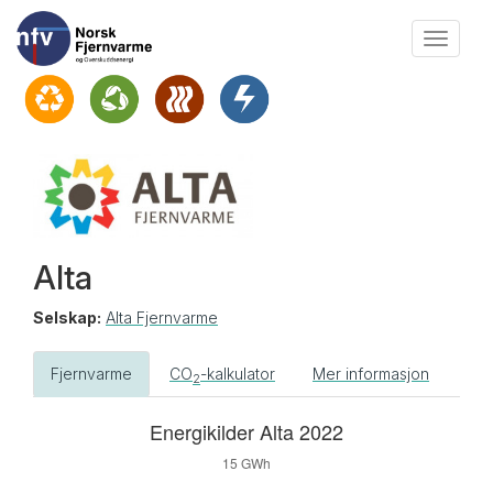
Vis
meny
Alta
Selskap:
Alta Fjernvarme
Fjernvarme
CO
-kalkulator
Mer informasjon
2
Forrige
Neste
Energikilder Alta 2022
år
år
15 GWh