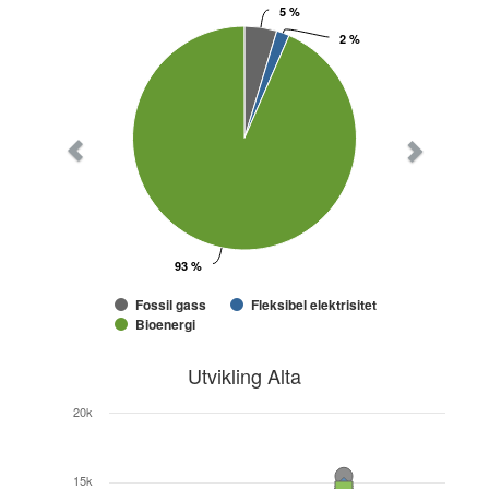
5 %
5 %
2 %
2 %
93 %
93 %
Fossil gass
Fleksibel elektrisitet
Bioenergi
Utvikling Alta
20k
15k