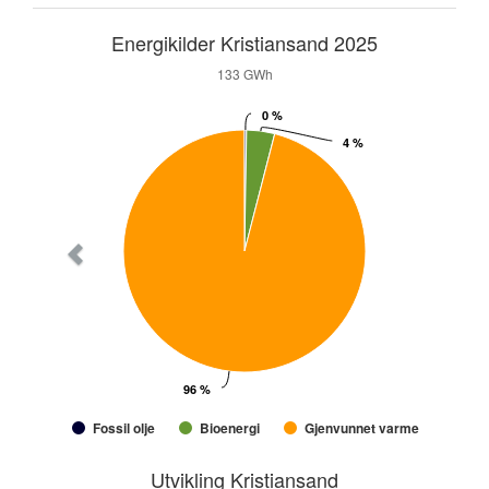
Forrige
Energikilder Kristiansand 2025
år
133 GWh
0 %
0 %
4 %
4 %
96 %
96 %
Fossil olje
Bioenergi
Gjenvunnet varme
Utvikling Kristiansand