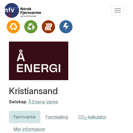
Vis
meny
Kristiansand
Selskap:
Å Energi Varme
Fjernvarme
Fjernkjøling
CO
-kalkulator
2
Mer informasjon