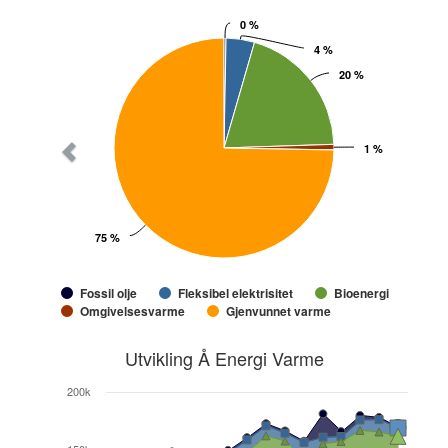
0 %
0 %
4 %
4 %
20 %
20 %
1 %
1 %
75 %
75 %
Fossil olje
Fleksibel elektrisitet
Bioenergi
Omgivelsesvarme
Gjenvunnet varme
Utvikling Å Energi Varme
200k