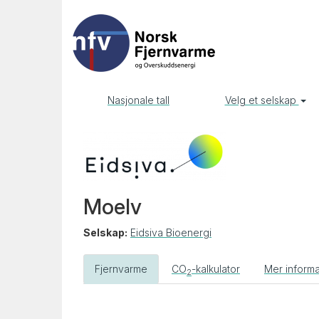
Nasjonale tall
Velg et selskap
Moelv
Selskap:
Eidsiva Bioenergi
Fjernvarme
CO
-kalkulator
Mer inform
2
Forrige