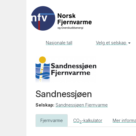
Nasjonale tall
Velg et selskap
Sandnessjøen
Selskap:
Sandnessjøen Fjernvarme
Fjernvarme
CO
-kalkulator
Mer inform
2
Forrige