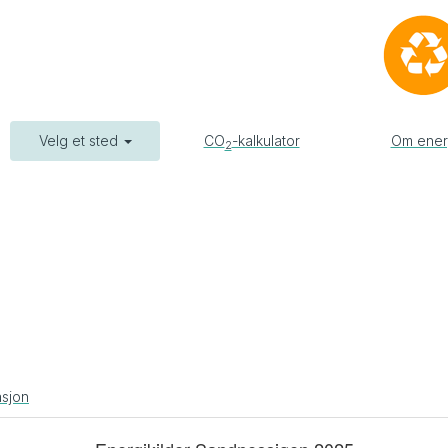
Velg et sted
CO
-kalkulator
Om ener
2
asjon