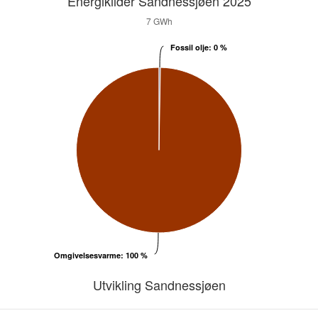
Energikilder Sandnessjøen 2025
7 GWh
Fossil olje
Fossil olje
: 0 %
: 0 %
Omgivelsesvarme
Omgivelsesvarme
: 100 %
: 100 %
Utvikling Sandnessjøen