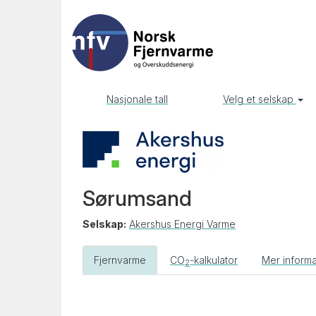
Nasjonale tall
Velg et selskap
Sørumsand
Selskap:
Akershus Energi Varme
Fjernvarme
CO
-kalkulator
Mer inform
2
Forrige
år